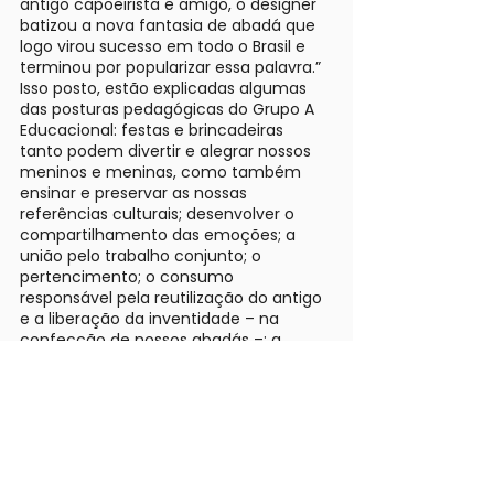
antigo capoeirista e amigo, o designer
batizou a nova fantasia de abadá que
logo virou sucesso em todo o Brasil e
terminou por popularizar essa palavra.”
Isso posto, estão explicadas algumas
das posturas pedagógicas do Grupo A
Educacional: festas e brincadeiras
tanto podem divertir e alegrar nossos
meninos e meninas, como também
ensinar e preservar as nossas
referências culturais; desenvolver o
compartilhamento das emoções; a
união pelo trabalho conjunto; o
pertencimento; o consumo
responsável pela reutilização do antigo
e a liberação da inventidade – na
confecção de nossos abadás –; a
alegria de novas conquistas.
Temos a certeza de que ”este ano não
vai ser igual àquele que passou”.
Vamos lá. Carnaval também é Cultura.
Até à próxima, caro leitor.