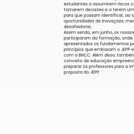
estudantes a assumirem riscos c
tomarem decisões e a terem um 
para que possam identificar, ao s
oportunidades de inovações, m
desafiadoras.
Assim sendo, em junho, os nosso
participaram da formação, onde
apresentados os fundamentos pe
princípios que embasam o JEPP e
com a BNCC. Além disso, também
conceito de educação empreen
preparar os professores para a 
proposta do JEPP.
Na certeza de que as famílias qu