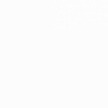
compõem sua comunidade co
com os mesmos princípios e filoso
Colégio Concórdia
favorece a
autonomia, a inovação e a cidada
Desse modo, promove a capacit
aperfeiçoamento permanente de
profissionais.