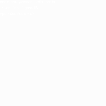
tendimento@ceconcordia.com.br
:
R. Januário Zíngaro, 116
po - São Paulo - SP