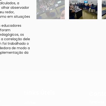
alculados, a
olhar observador
eu redor,
esmo em situações
s educadores
 foram
dagógicos, os
 a correlação dele
 foi trabalhado o
dedora de modo a
implementação da
Links Úteis
Cont
e
Telefone:
Home