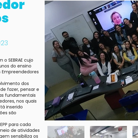
edor
os
023
m o SEBRAE cujo
unos do ensino
s Empreendedores
olvimento dos
de fazer, pensar e
cas fundamentais
ores, nos quais
tá inserido
ões são
EPP para cada
meio de atividades
gem sensibiliza os