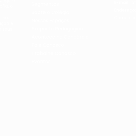
mungam
E-mail:
a
Segmentos
fia, o
Endereço
Sobre o Colégio
nia.
Campo Lim
Nossos Espaços
ação e
Proposta Pedagógica
 seus
Acontece no Concórdia
Fale Conosco
Trabalhe Conosco
Eventos