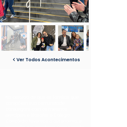
Ver Todos Acontecimentos
Na certeza de que as famílias que
compõem sua comunidade
comungam com os mesmos
princípios e filosofia, o
Colégio
Concórdia
favorece a autonomia, a
inovação e a cidadania. Desse modo,