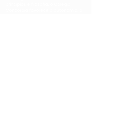
princípios e filosofia, o
Colégio
Concórdia
favorece a autonomia, a
inovação e a cidadania. Desse modo,
promove a capacitação e
aperfeiçoamento permanente de
seus profissionais.
Contato
Telefone:
(11) 5039-0015 - RAMAL 02
E-mail:
atendimento@ceconcordia.com.br
Endereço:
R. Januário Zíngaro, 116
Campo Limpo - São Paulo - SP